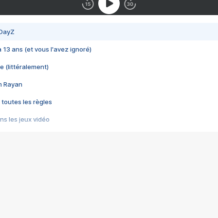
 DayZ
 a 13 ans (et vous l'avez ignoré)
e (littéralement)
im Rayan
 toutes les règles
s les jeux vidéo
us choquant de Rockstar ? - Le scandale BULLY
e plus moche de Steam
du RÊVE tourne au CAUCHEMAR
pendant 8 heures
it… à tort