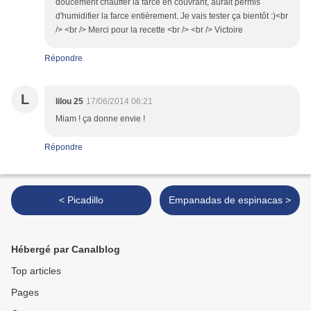
doucement chauffer la farce en couvrant, aurait permis
d'humidifier la farce entièrement. Je vais tester ça bientôt :)<br
/> <br /> Merci pour la recette <br /> <br /> Victoire
Répondre
L
lilou 25
17/06/2014 06:21
Miam ! ça donne envie !
Répondre
< Picadillo
Empanadas de espinacas >
Hébergé par Canalblog
Top articles
Pages