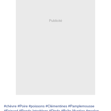
Publicité
#chèvre
#Poire
#poissons
#Clémentines
#Pamplemousse
#Epinard
#Ronde Interblogs
#Dinde
#Boîte Mystère
#merlan