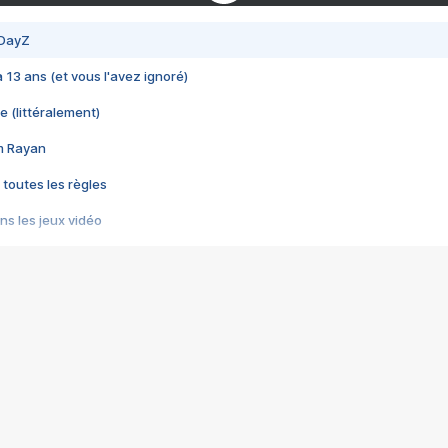
 DayZ
 a 13 ans (et vous l'avez ignoré)
e (littéralement)
im Rayan
 toutes les règles
s les jeux vidéo
us choquant de Rockstar ? - Le scandale BULLY
e plus moche de Steam
du RÊVE tourne au CAUCHEMAR
pendant 8 heures
it… à tort
umiliés par un jeu vidéo