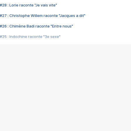
28 : Lorie raconte "Je vais vite"
#27 : Christophe Willem raconte "Jacques a dit"
#26 : Chimène Badi raconte "Entre nous"
#25 : Indochine raconte "3e sexe"
#24 : Zaho raconte "C'est chelou"
#23 : Patrick Bruel raconte "Au café des délices"
#22 : Kyo raconte "Le chemin"
#21 : Nolwenn Leroy raconte "Cassé"
#20 : Patrick Hernandez raconte "Born to be alive"
#19 : Lorie raconte "Près de moi"
#18 : Michael Jones raconte "A nos actes manqués" (avec Jean-Jacque
#17 : Khaled raconte "Aïcha"