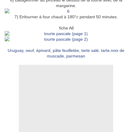
6) Badigeonner au pinceau le dessus de la tourte avec de la
margarine.
7) Enfourner à four chaud à 180°c pendant 50 minutes.
fiche A6
Uruguay
,
oeuf
,
épinard
,
pâte feuilletée
,
tarte salé
,
tarte,
noix de
muscade
,
parmesan