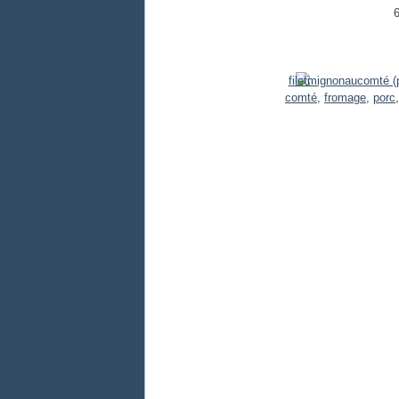
6
comté
,
fromage
,
porc