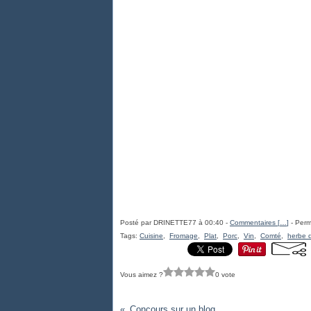
Posté par DRINETTE77 à 00:40 -
Commentaires [
…
]
- Perm
Tags:
Cuisine
,
Fromage
,
Plat
,
Porc
,
Vin
,
Comté
,
herbe 
Vous aimez ?
0 vote
Concours sur un blog