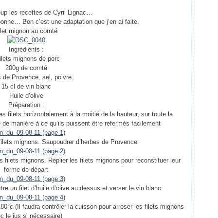
up les recettes de Cyril Lignac…
bonne… Bon c’est une adaptation que j’en ai faite.
ilet mignon au comté
Ingrédients :
filets mignons de porc
200g de comté
 de Provence, sel, poivre
15 cl de vin blanc
Huile d’olive
Préparation :
es filets horizontalement à la moitié de la hauteur, sur toute la
 de manière à ce qu’ils puissent être refermés facilement
es filets mignons. Saupoudrer d’herbes de Provence
 filets mignons. Replier les filets mignons pour reconstituer leur
forme de départ
re un filet d’huile d’olive au dessus et verser le vin blanc.
°c (Il faudra contrôler la cuisson pour arroser les filets mignons
c le jus si nécessaire)