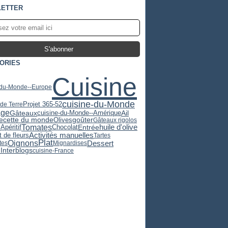
ETTER
ORIES
Cuisine
-du-Monde--Europe
cuisine-du-Monde
Projet 365-52
e Terre
age
Gâteaux
Ail
cuisine-du-Monde--Amérique
ecette du monde
Olives
goûter
Gâteaux rigolos
Tomates
huile d'olive
s
Apéritif
Chocolat
Entrée
Activités manuelles
 de fleurs
Tartes
Plat
Oignons
Dessert
tes
Mignardises
Interblogs
cuisine-France