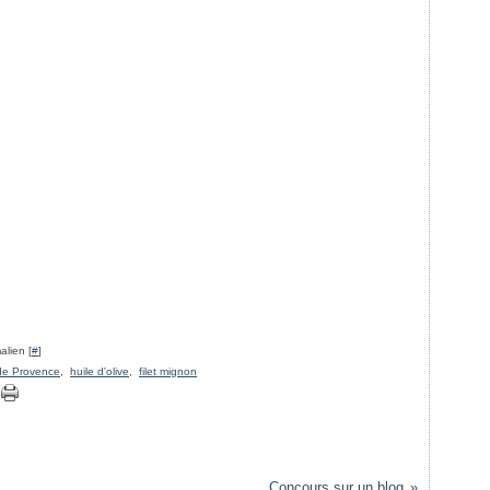
alien [
#
]
de Provence
,
huile d'olive
,
filet mignon
Concours sur un blog