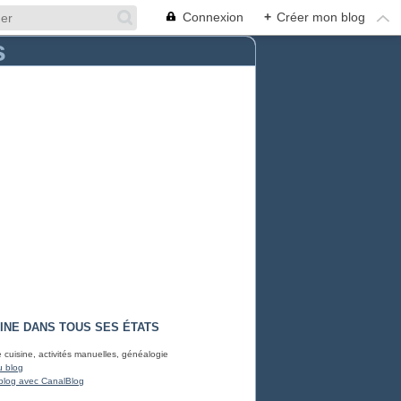
Connexion
+
Créer mon blog
INE DANS TOUS SES ÉTATS
e cuisine, activités manuelles, généalogie
u blog
blog avec CanalBlog