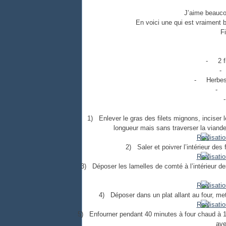
J’aime beauco
En voici une qui est vraiment 
F
-
2 
-
-
Herbes
-
-
1)
Enlever le gras des filets mignons, inciser l
longueur mais sans traverser la viande
2)
Saler et poivrer l’intérieur d
3)
Déposer les lamelles de comté à l’intérieur des
4)
Déposer dans un plat allant au four, mett
5)
Enfourner pendant 40 minutes à four chaud à 180
ave