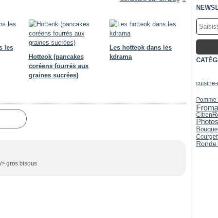
NEWSL
s les
Les hotteok dans les
Hotteok (pancakes
kdrama
CATÉG
coréens fourrés aux
graines sucrées)
cuisine
Pomme d
From
R
Citron
Photo
Bouquet
Courget
Ronde 
 /> gros bisous