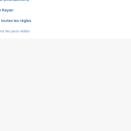
im Rayan
 toutes les règles
s les jeux vidéo
us choquant de Rockstar ? - Le scandale BULLY
e plus moche de Steam
du RÊVE tourne au CAUCHEMAR
pendant 8 heures
it… à tort
umiliés par un jeu vidéo
ire - Final Fantasy 8
ti un empire - Age of Empires
story DOFUS