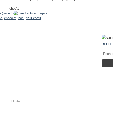
fiche A6
se
,
chocolat
,
noël
,
fruit confit
RECHE
Publicité