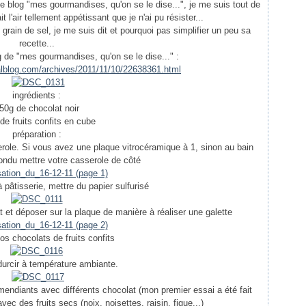
e blog "mes gourmandises, qu'on se le dise...", je me suis tout de
vait l'air tellement appétissant que je n'ai pu résister...
grain de sel, je me suis dit et pourquoi pas simplifier un peu sa
recette...
og de "mes gourmandises, qu'on se le dise..." :
alblog.com/archives/2011/11/10/22638361.html
ingrédients :
50g de chocolat noir
de fruits confits en cube
préparation :
erole. Si vous avez une plaque vitrocéramique à 1, sinon au bain
fondu mettre votre casserole de côté
 pâtisserie, mettre du papier sulfurisé
t et déposer sur la plaque de manière à réaliser une galette
vos chocolats de fruits confits
durcir à température ambiante.
ndiants avec différents chocolat (mon premier essai a été fait
vec des fruits secs (noix, noisettes, raisin, figue...)