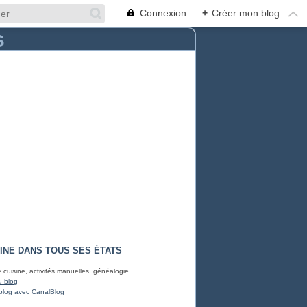
Connexion
+
Créer mon blog
INE DANS TOUS SES ÉTATS
e cuisine, activités manuelles, généalogie
u blog
blog avec CanalBlog