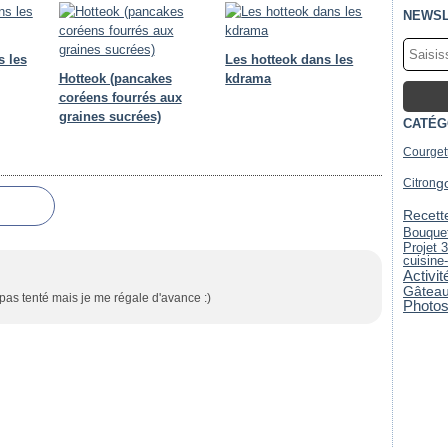
NEWSL
s les
Les hotteok dans les
Hotteok (pancakes
kdrama
coréens fourrés aux
graines sucrées)
CATÉG
Courget
g
Citron
Recett
Bouquet
Projet 
cuisine
Activi
Gâtea
s pas tenté mais je me régale d'avance :)
Photo