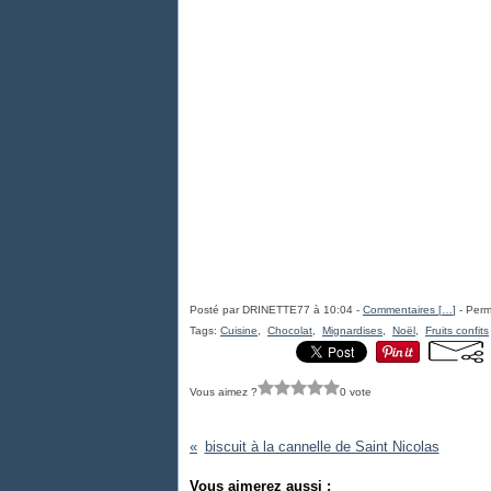
Posté par DRINETTE77 à 10:04 -
Commentaires [
…
]
- Perm
Tags:
Cuisine
,
Chocolat
,
Mignardises
,
Noël
,
Fruits confits
Vous aimez ?
0 vote
biscuit à la cannelle de Saint Nicolas
Vous aimerez aussi :