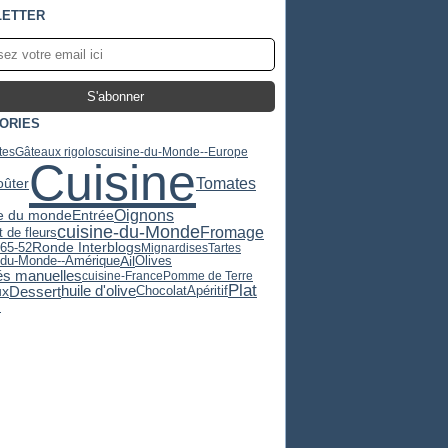
ETTER
ORIES
tes
Gâteaux rigolos
cuisine-du-Monde--Europe
Cuisine
Tomates
oûter
e du monde
Oignons
Entrée
cuisine-du-Monde
Fromage
 de fleurs
365-52
Ronde Interblogs
Mignardises
Tartes
Ail
Olives
-du-Monde--Amérique
tés manuelles
cuisine-France
Pomme de Terre
Plat
huile d'olive
Dessert
ux
Chocolat
Apéritif
s