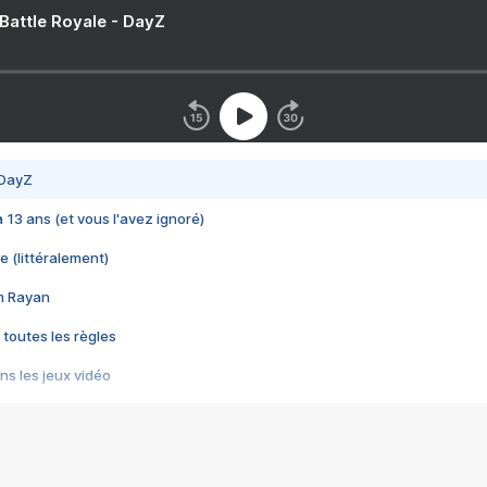
 Battle Royale - DayZ
 DayZ
 a 13 ans (et vous l'avez ignoré)
e (littéralement)
im Rayan
 toutes les règles
s les jeux vidéo
us choquant de Rockstar ? - Le scandale BULLY
e plus moche de Steam