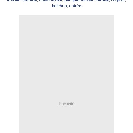
entrée
,
crevette
,
mayonnaise
,
pamplemousse
,
verrine
,
cognac
,
ketchup
,
entrée
Publicité