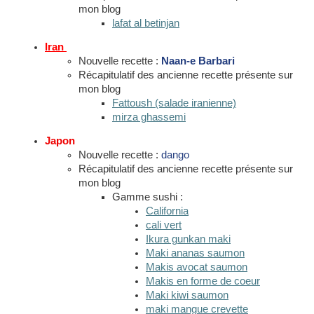
mon blog
lafat al betinjan
Iran
Nouvelle recette :
Naan-e Barbari
Récapitulatif des ancienne recette présente sur
mon blog
Fattoush (salade iranienne)
mirza ghassemi
Japon
Nouvelle recette :
dango
Récapitulatif des ancienne recette présente sur
mon blog
Gamme sushi :
California
cali vert
Ikura gunkan maki
Maki ananas saumon
Makis avocat saumon
Makis en forme de coeur
Maki kiwi saumon
maki mangue crevette