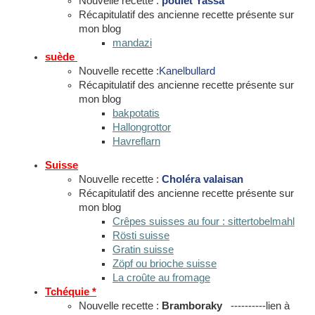
Nouvelle recette :
poulet Yassa
Récapitulatif des ancienne recette présente sur
mon blog
mandazi
suède
Nouvelle recette :
Kanelbullard
Récapitulatif des ancienne recette présente sur
mon blog
bakpotatis
Hallongrottor
Havreflarn
Suisse
Nouvelle recette :
Choléra valaisan
Récapitulatif des ancienne recette présente sur
mon blog
Crêpes suisses au four : sittertobelmahl
Rösti suisse
Gratin suisse
Zöpf ou brioche suisse
La croûte au fromage
Tchéquie *
Nouvelle recette :
Bramboraky
----------lien à